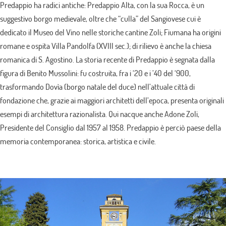
Predappio ha radici antiche: Predappio Alta, con la sua Rocca, è un
suggestivo borgo medievale, oltre che “culla” del Sangiovese cui è
dedicato il Museo del Vino nelle storiche cantine Zoli; Fiumana ha origini
romane e ospita Villa Pandolfa (XVIII sec.); di rilievo è anche la chiesa
romanica di S. Agostino. La storia recente di Predappio è segnata dalla
figura di Benito Mussolini: fu costruita, fra i ‘20 e i ’40 del ‘900,
trasformando Dovìa (borgo natale del duce) nell’attuale città di
fondazione che, grazie ai maggiori architetti dell’epoca, presenta originali
esempi di architettura razionalista. Qui nacque anche Adone Zoli,
Presidente del Consiglio dal 1957 al 1958. Predappio è perciò paese della
memoria contemporanea: storica, artistica e civile.